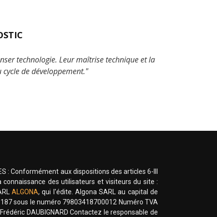
OSTIC
nser technologie. Leur maîtrise technique et la
du cycle de développement."
 : Conformément aux dispositions des articles 6-III
connaissance des utilisateurs et visiteurs du site :
SARL
ALGONA
, qui l'édite. Algona SARL au capital de
4 187 sous le numéro 79803418700012 Numéro TVA
 : Frédéric DAUBIGNARD Contactez le responsable de