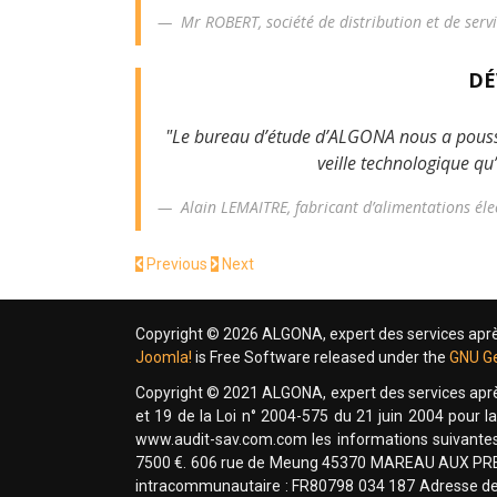
Mr ROBERT,
société de distribution et de ser
DÉ
"Le bureau d’étude d’ALGONA nous a poussé à
veille technologique qu
Alain LEMAITRE,
fabricant d’alimentations él
Previous
Next
Copyright © 2026 ALGONA, expert des services après 
Joomla!
is Free Software released under the
GNU Ge
Copyright © 2021 ALGONA, expert des services après
et 19 de la Loi n° 2004-575 du 21 juin 2004 pour la
www.audit-sav.com.com les informations suivantes
7500 €. 606 rue de Meung 45370 MAREAU AUX PRE
intracommunautaire : FR80798 034 187 Adresse de c