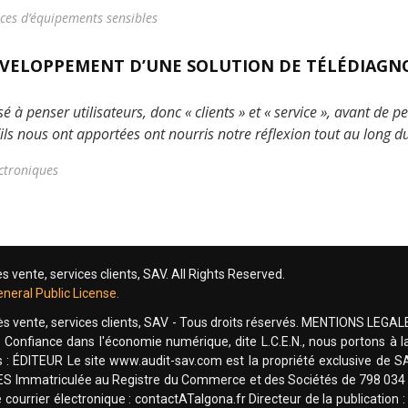
vices d’équipements sensibles
VELOPPEMENT D’UNE SOLUTION DE TÉLÉDIAGN
 penser utilisateurs, donc « clients » et « service », avant de pe
’ils nous ont apportées ont nourris notre réflexion tout au long 
ectroniques
vente, services clients, SAV. All Rights Reserved.
neral Public License.
 vente, services clients, SAV - Tous droits réservés. MENTIONS LEGALES
 Confiance dans l'économie numérique, dite L.C.E.N., nous portons à la 
 : ÉDITEUR Le site www.audit-sav.com est la propriété exclusive de 
S Immatriculée au Registre du Commerce et des Sociétés de 798 03
ourrier électronique : contactATalgona.fr Directeur de la publication