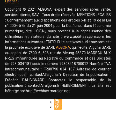
License.
Copyright © 2021 ALGONA, expert des services après vente,
services clients, SAV - Tous droits réservés. MENTIONS LEGALES
: Conformément aux dispositions des articles 6-III et 19 de la Loi
n° 2004-575 du 21 juin 2004 pour la Confiance dans l'économie
numérique, dite L.C.E.N., nous portons à la connaissance des
utilisateurs et visiteurs du site : www.audit-sav.com.com les
informations suivantes : ÉDITEUR Le site www.audit-sav.com est
la propriété exclusive de SARL
ALGONA
, qui l'édite. Algona SARL
au capital de 7500 €. 606 rue de Meung 45370 MAREAU AUX
PRES Immatriculée au Registre du Commerce et des Sociétés
de 798 034 187 sous le numéro 79803418700012 Numéro TVA
intracommunautaire : FR80798 034 187 Adresse de courrier
électronique : contactATalgona.fr Directeur de la publication :
Frédéric DAUBIGNARD Contactez le responsable de la
publication : contactATalgona.fr HÉBERGEMENT : Le site est
hébergé par http://webbox.moraleo.net.